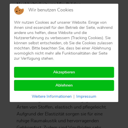
Nachhaltigkeit von Vinylböden
Wir benutzen Cookies
ein CO2 neutrales PVC
Wir nutzen Cookies auf unserer Website. Einige von
erhöhtes Recycling des Vinyls - seit 2005
ihnen sind essenziell für den Betrieb der Seite, während
steigen die Zahlen stetig an
andere uns helfen, diese Website und die
Nutzererfahrung zu verbessern (Tracking Cookies). Sie
ein gesünderer Herstellungsprozess mit
können selbst entscheiden, ob Sie die Cookies zulassen
weniger Ausdünstungen
möchten. Bitte beachten Sie, dass bei einer Ablehnung
stetige Prüfung und Verbesserung der
womöglich nicht mehr alle Funktionalitäten der Seite
zur Verfügung stehen.
Zusatzstoffe
brancheninterne Weiterbildungskurse zur
Akzeptieren
Nachhaltigkeit
Ablehnen
Vinylböden sind also nicht umsonst wegen ihrer
positiven Eigenschaften sehr beliebte
Weitere Informationen
|
Impressum
Bodenbeläge. Sie sind resistent gegen viele
Arten von Stoffen, elastisch und pflegeleicht.
Aufgrund der Elastizität sorgen sie für eine
ruhige Raumakustik und hervorragenden
Gehkomfort. Zudem sind Vinylböden sehr